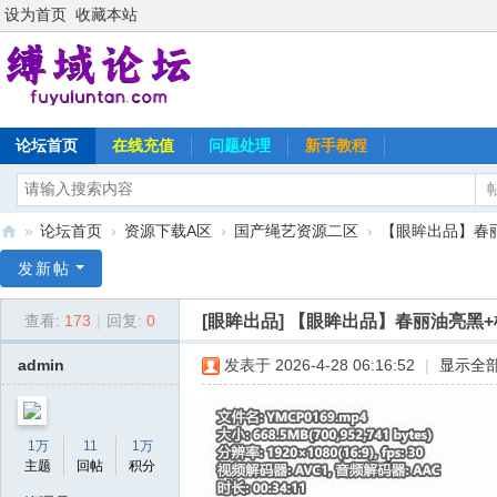
设为首页
收藏本站
论坛首页
在线充值
问题处理
新手教程
»
论坛首页
›
资源下载A区
›
国产绳艺资源二区
›
【眼眸出品】春丽油
缚
发新帖
域
[眼眸出品]
【眼眸出品】春丽油亮黑+椅
查看:
173
|
回复:
0
论
坛
admin
发表于 2026-4-28 06:16:52
|
显示全
1万
11
1万
主题
回帖
积分