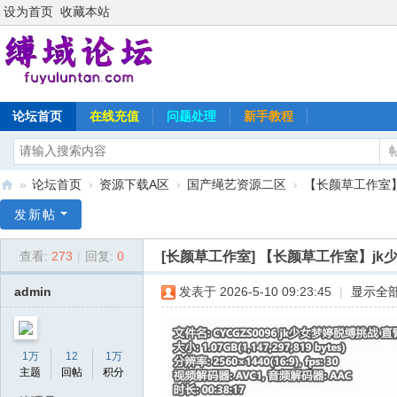
设为首页
收藏本站
论坛首页
在线充值
问题处理
新手教程
»
论坛首页
›
资源下载A区
›
国产绳艺资源二区
›
【长颜草工作室】
缚
发新帖
域
[长颜草工作室]
【长颜草工作室】jk
查看:
273
|
回复:
0
论
坛
admin
发表于 2026-5-10 09:23:45
|
显示全
1万
12
1万
主题
回帖
积分