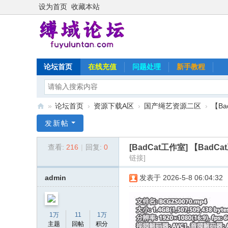
设为首页
收藏本站
论坛首页
在线充值
问题处理
新手教程
»
论坛首页
›
资源下载A区
›
国产绳艺资源二区
›
【B
缚
发新帖
域
[BadCat工作室]
【BadC
查看:
216
|
回复:
0
论
链接]
坛
admin
发表于 2026-5-8 06:04:32
1万
11
1万
主题
回帖
积分