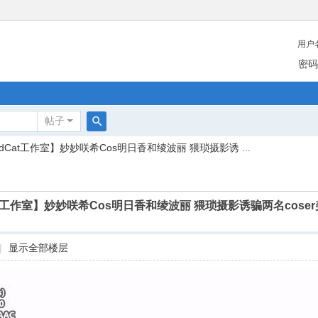
用户
密码
帖子
搜
adCat工作室】妙妙咲希Cos明日香和绫波丽 猥琐摄影诱 ...
索
at工作室】妙妙咲希Cos明日香和绫波丽 猥琐摄影诱骗两名cos
|
显示全部楼层