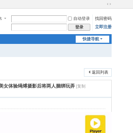
切
换
名
自动登录
找回密码
到
宽
立即注册
登录
版
快捷导航
返回列表
er美女体验绳缚摄影后将两人捆绑玩弄
[复制