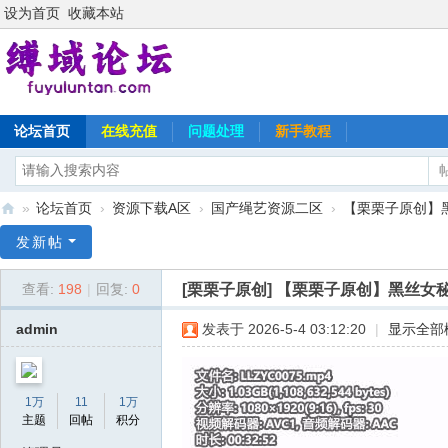
设为首页
收藏本站
论坛首页
在线充值
问题处理
新手教程
»
论坛首页
›
资源下载A区
›
国产绳艺资源二区
›
【栗栗子原创】黑
缚
发新帖
域
[栗栗子原创]
【栗栗子原创】黑丝女秘
查看:
198
|
回复:
0
论
坛
admin
发表于 2026-5-4 03:12:20
|
显示全部
1万
11
1万
主题
回帖
积分