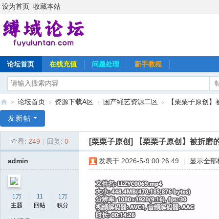
设为首页
收藏本站
论坛首页
在线充值
问题处理
新手教程
»
论坛首页
›
资源下载A区
›
国产绳艺资源二区
›
【栗栗子原创】被
缚
发新帖
域
[栗栗子原创]
【栗栗子原创】被折磨的
查看:
249
|
回复:
0
论
坛
admin
发表于 2026-5-9 00:26:49
|
显示全部
1万
11
1万
主题
回帖
积分