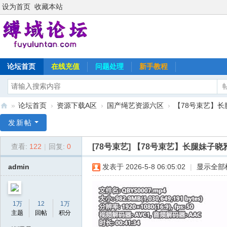
设为首页
收藏本站
论坛首页
在线充值
问题处理
新手教程
»
论坛首页
›
资源下载A区
›
国产绳艺资源六区
›
【78号束艺】长
缚
发新帖
域
[78号束艺]
【78号束艺】长腿妹子晓
查看:
122
|
回复:
0
论
坛
admin
发表于 2026-5-8 06:05:02
|
显示全部
1万
12
1万
主题
回帖
积分