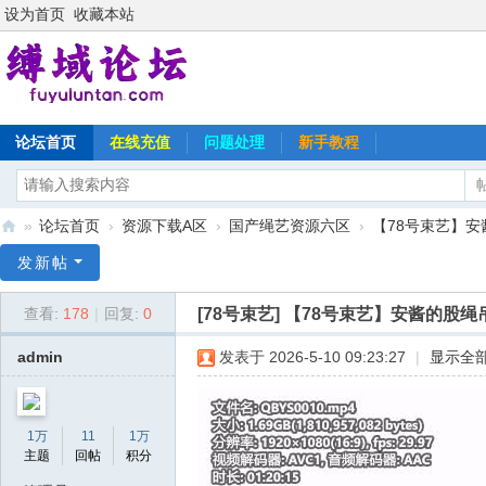
设为首页
收藏本站
论坛首页
在线充值
问题处理
新手教程
»
论坛首页
›
资源下载A区
›
国产绳艺资源六区
›
【78号束艺】安
缚
发新帖
域
[78号束艺]
【78号束艺】安酱的股绳
查看:
178
|
回复:
0
论
坛
admin
发表于 2026-5-10 09:23:27
|
显示全
1万
11
1万
主题
回帖
积分