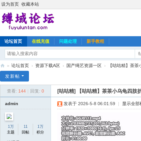
设为首页
收藏本站
论坛首页
在线充值
问题处理
新手教程
»
论坛首页
›
资源下载A区
›
国产绳艺资源一区
›
【咕咕精】茶茶小
缚
发新帖
域
[咕咕精]
【咕咕精】茶茶小乌龟四肢折
查看:
144
|
回复:
0
论
坛
admin
发表于 2026-5-8 06:01:59
|
显示全部
1万
11
1万
主题
回帖
积分