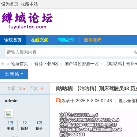
设为首页
收藏本站
论坛首页
在线充值
问题处理
新手教程
»
论坛首页
›
资源下载A区
›
国产绳艺资源一区
›
【咕咕精】刑床驾
缚
发新帖
域
[咕咕精]
【咕咕精】刑床驾驶员03 
查看:
185
|
回复:
0
论
坛
admin
发表于 2026-5-8 06:02:46
|
显示全部
1万
12
1万
主题
回帖
积分