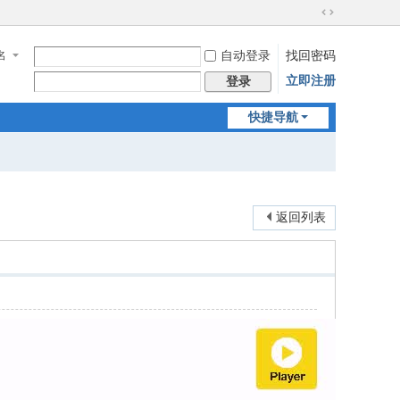
切
换
名
自动登录
找回密码
到
宽
立即注册
登录
版
快捷导航
返回列表