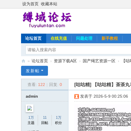
设为首页
收藏本站
论坛首页
在线充值
问题处理
新手教程
»
论坛首页
›
资源下载A区
›
国产绳艺资源一区
›
【咕
缚
发新帖
域
[咕咕精]
【咕咕精】茶茶丸吞
查看:
122
|
回复:
0
论
坛
admin
发表于 2026-5-9 00:25:06
1万
11
1万
主题
回帖
积分