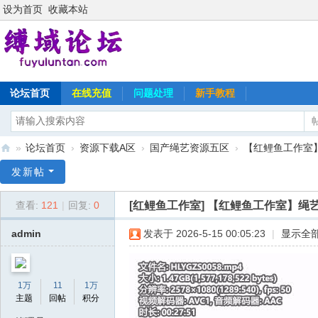
设为首页
收藏本站
论坛首页
在线充值
问题处理
新手教程
»
论坛首页
›
资源下载A区
›
国产绳艺资源五区
›
【红鲤鱼工作室】
缚
发新帖
域
[红鲤鱼工作室]
【红鲤鱼工作室】绳艺
查看:
121
|
回复:
0
论
坛
admin
发表于 2026-5-15 00:05:23
|
显示全
1万
11
1万
主题
回帖
积分