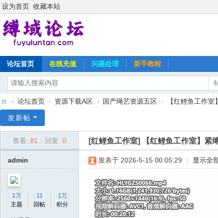
设为首页
收藏本站
论坛首页
在线充值
问题处理
新手教程
»
论坛首页
›
资源下载A区
›
国产绳艺资源五区
›
【红鲤鱼工作室】
缚
发新帖
域
[红鲤鱼工作室]
【红鲤鱼工作室】紧
查看:
81
|
回复:
0
论
坛
admin
发表于 2026-5-15 00:05:29
|
显示全
1万
11
1万
主题
回帖
积分