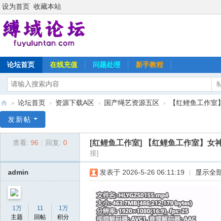
设为首页
收藏本站
论坛首页
在线充值
问题处理
新手教程
»
论坛首页
›
资源下载A区
›
国产绳艺资源五区
›
【红鲤鱼工作室】
缚
发新帖
域
[红鲤鱼工作室]
【红鲤鱼工作室】女神
查看:
96
|
回复:
0
论
接]
坛
admin
发表于 2026-5-26 06:11:19
|
显示全
1万
11
1万
主题
回帖
积分