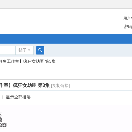
用户
密码
帖子
搜
鲤鱼工作室】疯狂女劫匪 第3集
索
作室】疯狂女劫匪 第3集
[复制链接]
|
显示全部楼层