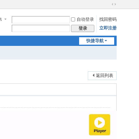
切
换
名
自动登录
找回密码
到
宽
立即注册
登录
版
快捷导航
返回列表