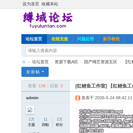
设为首页
收藏本站
论坛首页
在线充值
问题处理
新手教程
»
论坛首页
›
资源下载A区
›
国产绳艺资源五区
›
【红
缚
发新帖
域
[红鲤鱼工作室]
【红鲤鱼工
查看:
136
|
回复:
0
论
坛
admin
发表于 2026-5-24 08:42:11
1万
11
1万
主题
回帖
积分