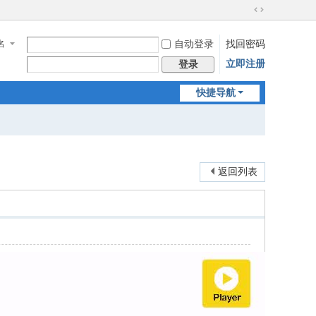
切
换
名
自动登录
找回密码
到
宽
立即注册
登录
版
快捷导航
返回列表