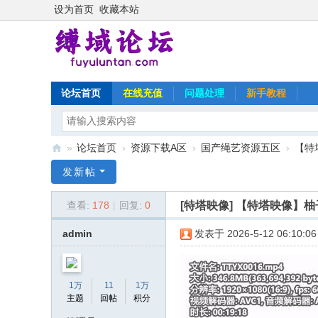
设为首页
收藏本站
论坛首页
在线充值
问题处理
新手教程
»
论坛首页
›
资源下载A区
›
国产绳艺资源五区
›
【特
缚
发新帖
域
[特塔映像]
【特塔映像】柚子
查看:
178
|
回复:
0
论
坛
admin
发表于 2026-5-12 06:10:06
1万
11
1万
主题
回帖
积分