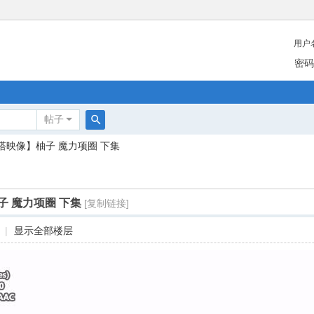
用户
密码
帖子
搜
塔映像】柚子 魔力项圈 下集
索
 魔力项圈 下集
[复制链接]
|
显示全部楼层