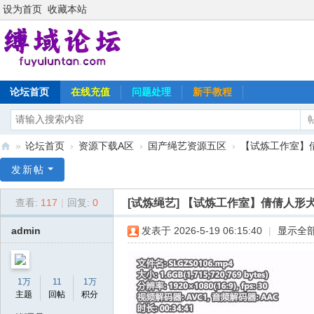
设为首页
收藏本站
论坛首页
在线充值
问题处理
新手教程
»
论坛首页
›
资源下载A区
›
国产绳艺资源五区
›
【试炼工作室】倩倩
缚
发新帖
域
[试炼绳艺]
【试炼工作室】倩倩人形犬
查看:
117
|
回复:
0
论
坛
admin
发表于 2026-5-19 06:15:40
|
显示全
1万
11
1万
主题
回帖
积分