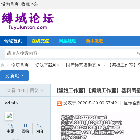
设为首页
收藏本站
论坛首页
在线充值
问题处理
新手教程
»
论坛首页
›
资源下载A区
›
国产绳艺资源五区
›
【媚娘工作室】塑
缚
发新帖
域
[媚娘工作室]
【媚娘工作室】塑料闺蜜
查看:
145
|
回复:
0
论
坛
admin
发表于 2026-5-20 00:57:42
|
显示全
1万
11
1万
主题
回帖
积分