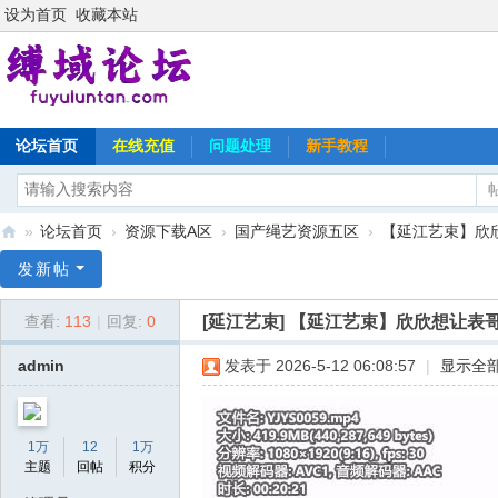
设为首页
收藏本站
论坛首页
在线充值
问题处理
新手教程
»
论坛首页
›
资源下载A区
›
国产绳艺资源五区
›
【延江艺束】欣欣
缚
发新帖
域
[延江艺束]
【延江艺束】欣欣想让表哥
查看:
113
|
回复:
0
论
坛
admin
发表于 2026-5-12 06:08:57
|
显示全
1万
12
1万
主题
回帖
积分