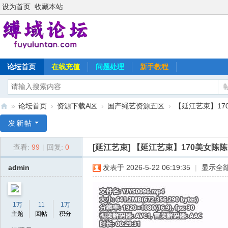
设为首页
收藏本站
论坛首页
在线充值
问题处理
新手教程
»
论坛首页
›
资源下载A区
›
国产绳艺资源五区
›
【延江艺束】17
缚
发新帖
域
[延江艺束]
【延江艺束】170美女陈陈
查看:
99
|
回复:
0
论
坛
admin
发表于 2026-5-22 06:19:35
|
显示全
1万
11
1万
主题
回帖
积分