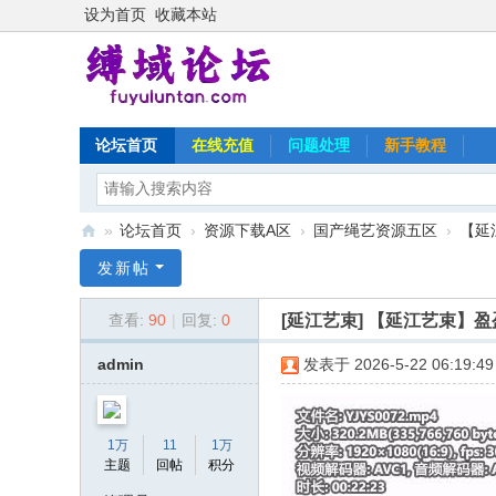
设为首页
收藏本站
论坛首页
在线充值
问题处理
新手教程
»
论坛首页
›
资源下载A区
›
国产绳艺资源五区
›
【延
缚
发新帖
域
[延江艺束]
【延江艺束】盈
查看:
90
|
回复:
0
论
坛
admin
发表于 2026-5-22 06:19:49
1万
11
1万
主题
回帖
积分