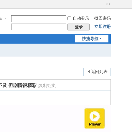
切
换
名
自动登录
找回密码
到
宽
立即注册
登录
版
快捷导航
返回列表
不及 但剧情很精彩
[复制链接]