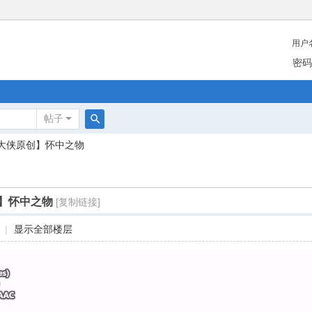
用户
密码
帖子
搜
大侠原创】怀中之物
索
】怀中之物
[复制链接]
|
显示全部楼层