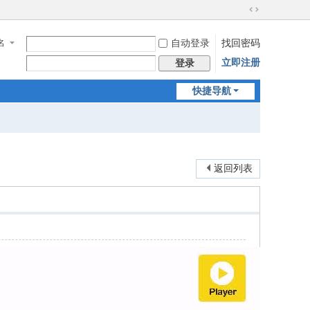
切
换
名
自动登录
找回密码
到
宽
立即注册
登录
版
快捷导航
返回列表