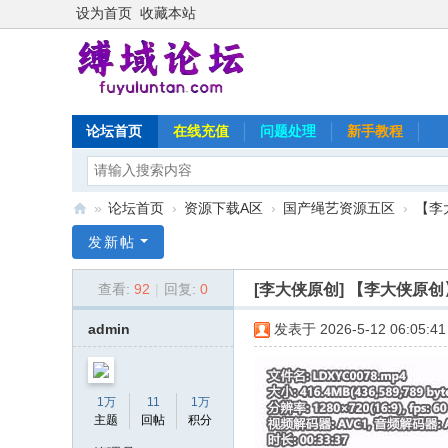
设为首页
收藏本站
论坛首页
在线充值
问题处理
新手教程
»
论坛首页
›
资源下载A区
›
国产绳艺资源五区
›
【李
缚
发新帖
域
[李大侠原创]
【李大侠原创
查看:
92
|
回复:
0
论
坛
admin
发表于 2026-5-12 06:05:41
1万
11
1万
主题
回帖
积分