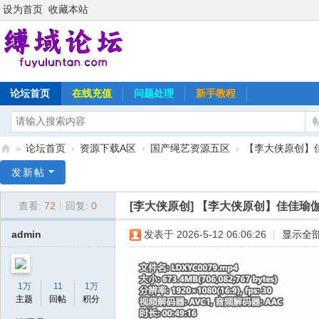
设为首页
收藏本站
论坛首页
在线充值
问题处理
新手教程
»
论坛首页
›
资源下载A区
›
国产绳艺资源五区
›
【李大侠原创】
缚
发新帖
域
[李大侠原创]
【李大侠原创】佳佳瑜
查看:
72
|
回复:
0
论
坛
admin
发表于 2026-5-12 06:06:26
|
显示全
1万
11
1万
主题
回帖
积分