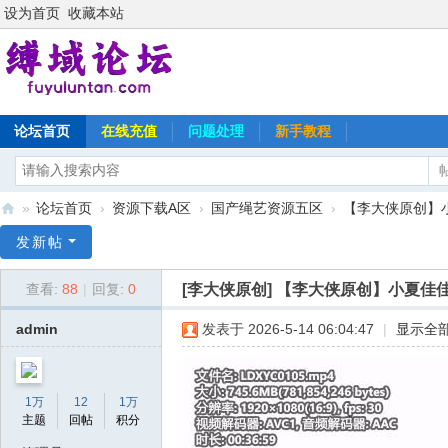
设为首页
收藏本站
论坛首页
在线充值
问题处理
新手教程
»
论坛首页
›
资源下载A区
›
国产绳艺资源五区
›
【李大侠原创】小
缚
发新帖
域
[李大侠原创]
【李大侠原创】小夏佳
查看:
88
|
回复:
0
论
坛
admin
发表于 2026-5-14 06:04:47
|
显示全
1万
12
1万
主题
回帖
积分