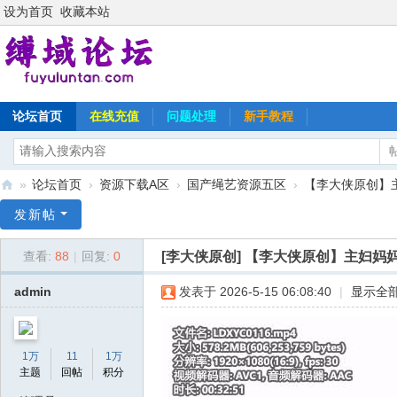
设为首页
收藏本站
论坛首页
在线充值
问题处理
新手教程
»
论坛首页
›
资源下载A区
›
国产绳艺资源五区
›
【李大侠原创】主
缚
发新帖
域
[李大侠原创]
【李大侠原创】主妇妈妈
查看:
88
|
回复:
0
论
坛
admin
发表于 2026-5-15 06:08:40
|
显示全
1万
11
1万
主题
回帖
积分