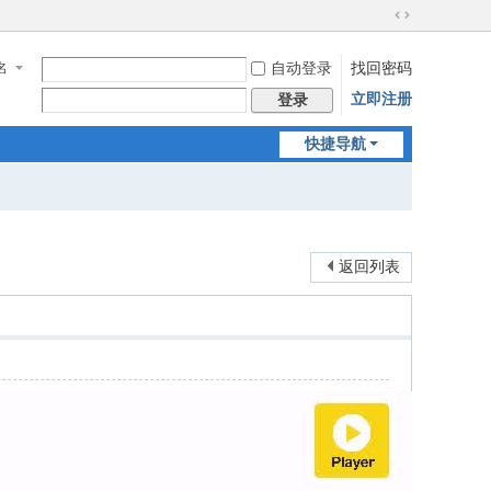
切
换
名
自动登录
找回密码
到
宽
立即注册
登录
版
快捷导航
返回列表