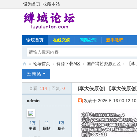
设为首页
收藏本站
论坛首页
在线充值
问题处理
新手教程
»
论坛首页
›
资源下载A区
›
国产绳艺资源五区
›
【李
缚
发新帖
域
[李大侠原创]
【李大侠原创
查看:
114
|
回复:
0
论
坛
admin
发表于 2026-5-16 00:12:10
1万
11
1万
主题
回帖
积分