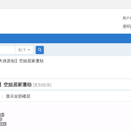
用户
密码
帖子
搜
大侠原创】空姐居家遭劫
索
】空姐居家遭劫
[复制链接]
|
显示全部楼层