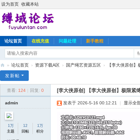
设为首页
收藏本站
论坛首页
在线充值
问题处理
新手教程
»
论坛首页
›
资源下载A区
›
国产绳艺资源五区
›
【李大侠原创】
缚
发新帖
域
[李大侠原创]
【李大侠原创】极限紧
查看:
124
|
回复:
0
论
坛
admin
发表于 2026-5-16 00:12:21
|
显示全
1万
12
1万
主题
回帖
积分