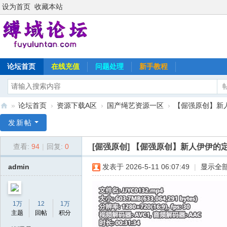
设为首页
收藏本站
论坛首页
在线充值
问题处理
新手教程
»
论坛首页
›
资源下载A区
›
国产绳艺资源一区
›
【倔强原创】新
缚
发新帖
域
[倔强原创]
【倔强原创】新人伊伊的
查看:
94
|
回复:
0
论
坛
admin
发表于 2026-5-11 06:07:49
|
显示全
1万
12
1万
主题
回帖
积分