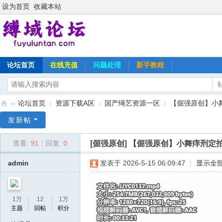
设为首页
收藏本站
论坛首页
在线充值
问题处理
新手教程
»
论坛首页
›
资源下载A区
›
国产绳艺资源一区
›
【倔强原创】小
缚
发新帖
域
[倔强原创]
【倔强原创】小舞痒刑定
查看:
91
|
回复:
0
论
坛
admin
发表于 2026-5-15 06:09:47
|
显示全
1万
12
1万
主题
回帖
积分