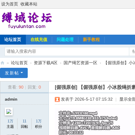
设为首页
收藏本站
论坛首页
在线充值
问题处理
新手教程
»
论坛首页
›
资源下载A区
›
国产绳艺资源一区
›
【倔强原创】小
缚
发新帖
域
[倔强原创]
【倔强原创】小冰股绳折
查看:
90
|
回复:
0
论
坛
admin
发表于 2026-5-17 07:15:32
|
显示全
1万
11
1万
主题
回帖
积分