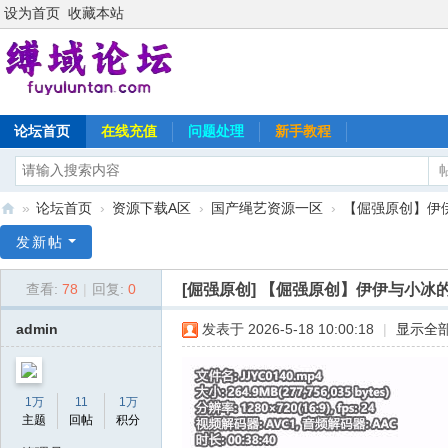
设为首页
收藏本站
论坛首页
在线充值
问题处理
新手教程
»
论坛首页
›
资源下载A区
›
国产绳艺资源一区
›
【倔强原创】伊
缚
发新帖
域
[倔强原创]
【倔强原创】伊伊与小冰
查看:
78
|
回复:
0
论
坛
admin
发表于 2026-5-18 10:00:18
|
显示全
1万
11
1万
主题
回帖
积分