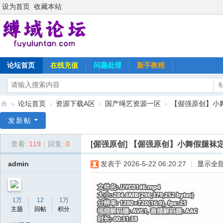
设为首页
收藏本站
论坛首页
在线充值
问题处理
新手教程
»
论坛首页
›
资源下载A区
›
国产绳艺资源一区
›
【倔强原创】小
缚
发新帖
域
[倔强原创]
【倔强原创】小舞假腿袜
查看:
119
|
回复:
0
论
坛
admin
发表于 2026-5-22 06:20:27
|
显示全
1万
12
1万
主题
回帖
积分