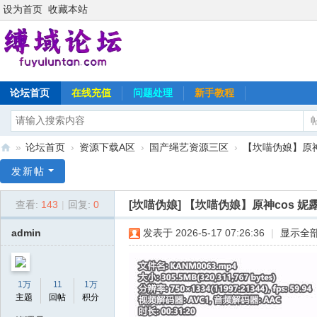
设为首页
收藏本站
论坛首页
在线充值
问题处理
新手教程
»
论坛首页
›
资源下载A区
›
国产绳艺资源三区
›
【坎喵伪娘】原神c
缚
发新帖
域
[坎喵伪娘]
【坎喵伪娘】原神cos 妮
查看:
143
|
回复:
0
论
坛
admin
发表于 2026-5-17 07:26:36
|
显示全
1万
11
1万
主题
回帖
积分