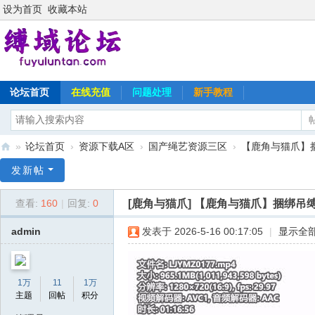
设为首页
收藏本站
论坛首页
在线充值
问题处理
新手教程
»
论坛首页
›
资源下载A区
›
国产绳艺资源三区
›
【鹿角与猫爪】捆
缚
发新帖
域
[鹿角与猫爪]
【鹿角与猫爪】捆绑吊缚
查看:
160
|
回复:
0
论
坛
admin
发表于 2026-5-16 00:17:05
|
显示全
1万
11
1万
主题
回帖
积分