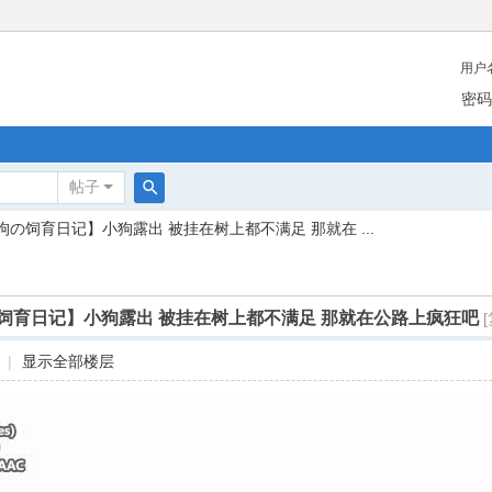
用户
密码
帖子
搜
狗の饲育日记】小狗露出 被挂在树上都不满足 那就在 ...
索
饲育日记】小狗露出 被挂在树上都不满足 那就在公路上疯狂吧
|
显示全部楼层