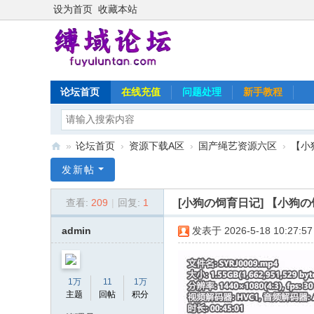
设为首页
收藏本站
论坛首页
在线充值
问题处理
新手教程
»
论坛首页
›
资源下载A区
›
国产绳艺资源六区
›
【小
缚
发新帖
域
[小狗の饲育日记]
【小狗の
查看:
209
|
回复:
1
论
坛
admin
发表于 2026-5-18 10:27:57
1万
11
1万
主题
回帖
积分