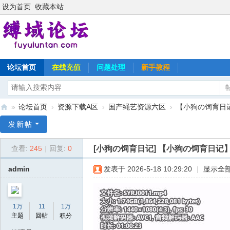
设为首页
收藏本站
论坛首页
在线充值
问题处理
新手教程
»
论坛首页
›
资源下载A区
›
国产绳艺资源六区
›
【小狗の饲育日记
缚
发新帖
域
[小狗の饲育日记]
【小狗の饲育日记】
查看:
245
|
回复:
0
论
坛
admin
发表于 2026-5-18 10:29:20
|
显示全
1万
11
1万
主题
回帖
积分