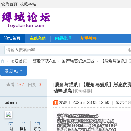
设为首页
收藏本站
论坛首页
在线充值
问题处理
新手教程
»
论坛首页
›
资源下载A区
›
国产绳艺资源三区
›
【鹿角与猫爪】崽
缚
发新帖
域
[鹿角与猫爪]
【鹿角与猫爪】崽崽的亮
查看:
167
|
回复:
0
论
动棒强高
[复制链接]
坛
admin
发表于 2026-5-23 08:12:50
|
显示全
1万
11
1万
主题
回帖
积分