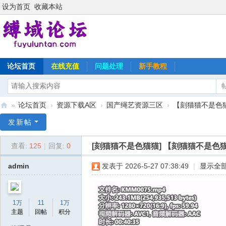
设为首页
收藏本站
论坛首页
在线充值
问题处理
新手教程
»
论坛首页
›
资源下载A区
›
国产绳艺资源三区
›
【刻猫猫不是色猫猫
缚
发新帖
域
[刻猫猫不是色猫猫]
【刻猫猫不是色猫
查看:
125
|
回复:
0
论
坛
admin
发表于 2026-5-27 07:38:49
|
显示全
1万
11
1万
主题
回帖
积分