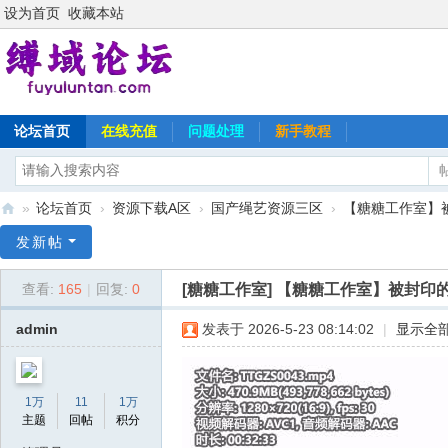
设为首页
收藏本站
论坛首页
在线充值
问题处理
新手教程
»
论坛首页
›
资源下载A区
›
国产绳艺资源三区
›
【糖糖工作室】被
缚
发新帖
域
[糖糖工作室]
【糖糖工作室】被封印的
查看:
165
|
回复:
0
论
坛
admin
发表于 2026-5-23 08:14:02
|
显示全
1万
11
1万
主题
回帖
积分