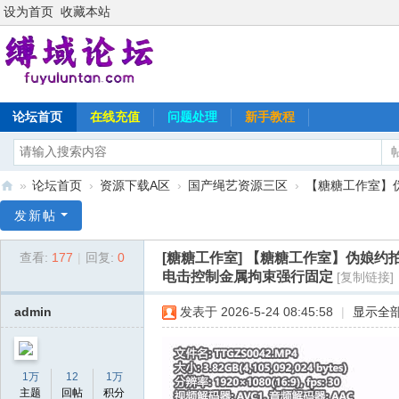
设为首页
收藏本站
论坛首页
在线充值
问题处理
新手教程
»
论坛首页
›
资源下载A区
›
国产绳艺资源三区
›
【糖糖工作室】伪
缚
发新帖
域
[糖糖工作室]
【糖糖工作室】伪娘约拍
查看:
177
|
回复:
0
论
电击控制金属拘束强行固定
[复制链接]
坛
admin
发表于 2026-5-24 08:45:58
|
显示全
1万
12
1万
主题
回帖
积分