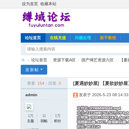
设为首页
收藏本站
论坛首页
在线充值
问题处理
新手教程
»
论坛首页
›
资源下载A区
›
国产绳艺资源六区
›
【夏
缚
发新帖
域
[夏遇妙妙屋]
【夏欲妙妙屋
查看:
154
|
回复:
0
论
坛
admin
发表于 2026-5-23 08:14:33
1万
11
1万
主题
回帖
积分