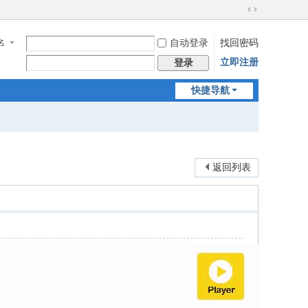
切
换
名
自动登录
找回密码
到
宽
立即注册
登录
版
快捷导航
返回列表