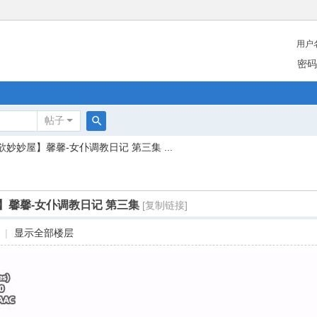
用户
密码
帖子
搜
欲妙妙屋】馨馨-女仆调教日记 第三集 ...
索
】馨馨-女仆调教日记 第三集
[复制链接]
|
显示全部楼层