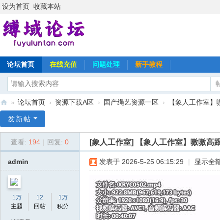
设为首页
收藏本站
论坛首页
在线充值
问题处理
新手教程
»
论坛首页
›
资源下载A区
›
国产绳艺资源一区
›
【象人工作室】嗷嗷
缚
发新帖
域
[象人工作室]
【象人工作室】嗷嗷高跟
查看:
194
|
回复:
0
论
坛
admin
发表于 2026-5-25 06:15:29
|
显示全
1万
12
1万
主题
回帖
积分