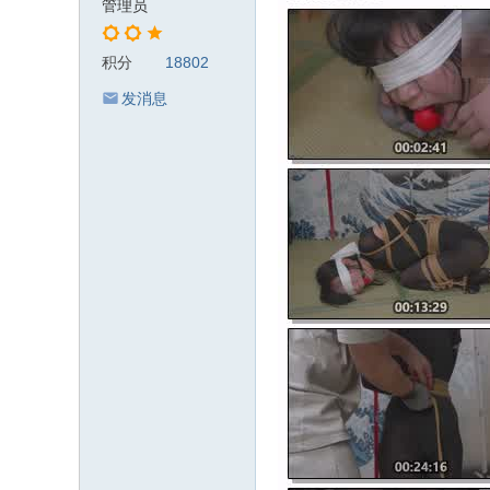
管理员
积分
18802
发消息