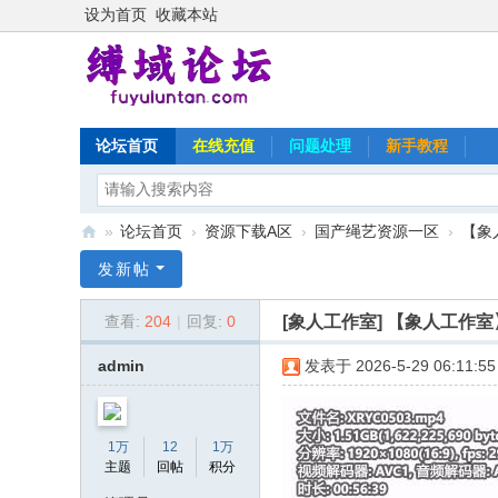
设为首页
收藏本站
论坛首页
在线充值
问题处理
新手教程
»
论坛首页
›
资源下载A区
›
国产绳艺资源一区
›
【象
缚
发新帖
域
[象人工作室]
【象人工作室
查看:
204
|
回复:
0
论
坛
admin
发表于 2026-5-29 06:11:55
1万
12
1万
主题
回帖
积分