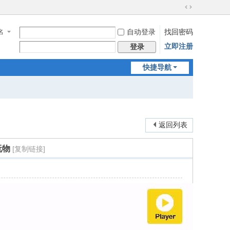
切
换
名
自动登录
找回密码
到
宽
立即注册
登录
版
快捷导航
返回列表
玩物
[复制链接]