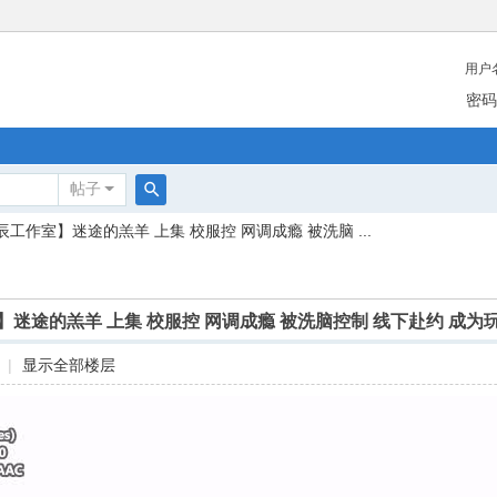
用户
密码
帖子
搜
辰工作室】迷途的羔羊 上集 校服控 网调成瘾 被洗脑 ...
索
迷途的羔羊 上集 校服控 网调成瘾 被洗脑控制 线下赴约 成为
|
显示全部楼层