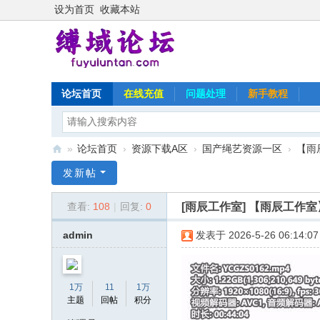
设为首页
收藏本站
论坛首页
在线充值
问题处理
新手教程
»
论坛首页
›
资源下载A区
›
国产绳艺资源一区
›
【雨
缚
发新帖
域
[雨辰工作室]
【雨辰工作室】
查看:
108
|
回复:
0
论
坛
admin
发表于 2026-5-26 06:14:07
1万
11
1万
主题
回帖
积分