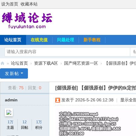
设为首页
收藏本站
论坛首页
在线充值
问题处理
新手教程
»
论坛首页
›
资源下载A区
›
国产绳艺资源一区
›
【倔强原创】伊伊
缚
发新帖
域
[倔强原创]
【倔强原创】伊伊的tk定
查看:
75
|
回复:
0
论
坛
admin
发表于 2026-5-26 06:12:38
|
显示全
1万
12
1万
主题
回帖
积分