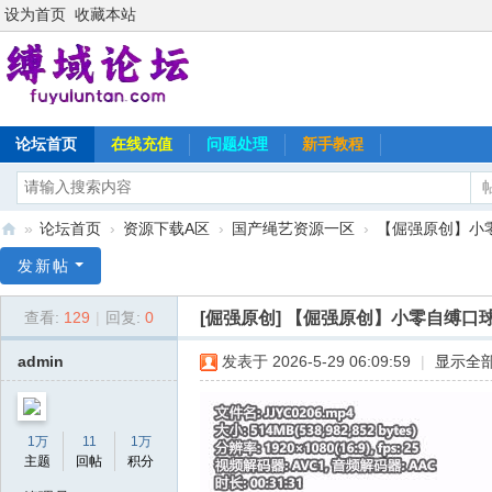
设为首页
收藏本站
论坛首页
在线充值
问题处理
新手教程
»
论坛首页
›
资源下载A区
›
国产绳艺资源一区
›
【倔强原创】小
缚
发新帖
域
[倔强原创]
【倔强原创】小零自缚口
查看:
129
|
回复:
0
论
坛
admin
发表于 2026-5-29 06:09:59
|
显示全
1万
11
1万
主题
回帖
积分