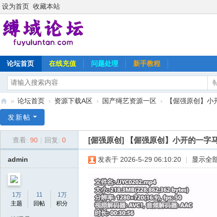
设为首页
收藏本站
论坛首页
在线充值
问题处理
新手教程
»
论坛首页
›
资源下载A区
›
国产绳艺资源一区
›
【倔强原创】小
缚
发新帖
域
[倔强原创]
【倔强原创】小开的一字
查看:
90
|
回复:
0
论
坛
admin
发表于 2026-5-29 06:10:20
|
显示全
1万
11
1万
主题
回帖
积分