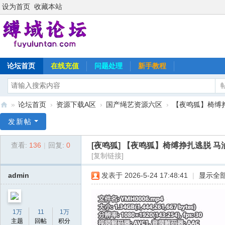
设为首页
收藏本站
论坛首页
在线充值
问题处理
新手教程
»
论坛首页
›
资源下载A区
›
国产绳艺资源六区
›
【夜鸣狐】椅缚挣
缚
发新帖
域
[夜鸣狐]
【夜鸣狐】椅缚挣扎逃脱 马
查看:
136
|
回复:
0
论
[复制链接]
坛
admin
发表于 2026-5-24 17:48:41
|
显示全
1万
11
1万
主题
回帖
积分