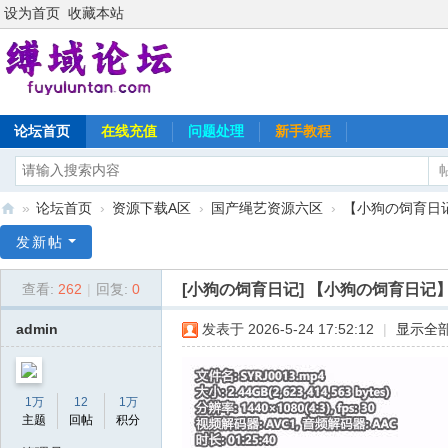
设为首页
收藏本站
论坛首页
在线充值
问题处理
新手教程
»
论坛首页
›
资源下载A区
›
国产绳艺资源六区
›
【小狗の饲育日记
缚
发新帖
域
[小狗の饲育日记]
【小狗の饲育日记】
查看:
262
|
回复:
0
论
坛
admin
发表于 2026-5-24 17:52:12
|
显示全
1万
12
1万
主题
回帖
积分