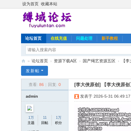
设为首页
收藏本站
论坛首页
在线充值
问题处理
新手教程
»
论坛首页
›
资源下载A区
›
国产绳艺资源五区
›
【李
缚
发新帖
域
[李大侠原创]
【李大侠原创
查看:
86
|
回复:
0
论
坛
admin
发表于 2026-5-31 06:49:17
1万
11
1万
主题
回帖
积分