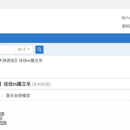
用户
密码
帖子
搜
大侠原创】佳佳m腿立吊
索
】佳佳m腿立吊
[复制链接]
|
显示全部楼层