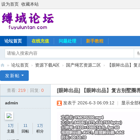
设为首页
收藏本站
论坛首页
在线充值
问题处理
新手教程
»
论坛首页
›
资源下载A区
›
国产绳艺资源二区
›
【眼眸出品】复
缚
发新帖
域
[眼眸出品]
【眼眸出品】复古别墅圈
查看:
219
|
回复:
0
论
坛
admin
发表于 2026-6-3 06:09:12
|
显示全部
1万
11
1万
主题
回帖
积分